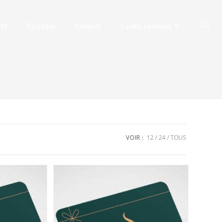
ifs
Epicosm
Contact
Cartes cadeaux
VOIR :
12
24
TOUS