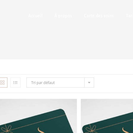
Accueil
À propos
Carte des soins
Tar
Tri par défaut