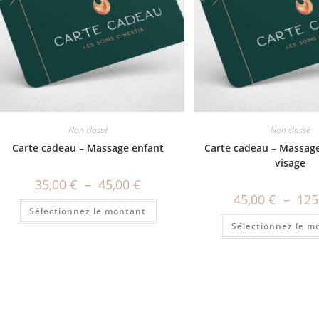
Non classé
Non classé
Carte cadeau – Massage enfant
Carte cadeau – Massage
visage
35,00
€
–
45,00
€
45,00
€
–
125
Sélectionnez le montant
Sélectionnez le m