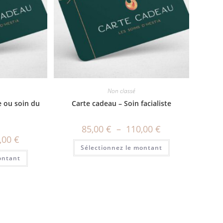
Non classé
 ou soin du
Carte cadeau – Soin facialiste
85,00
€
–
110,00
€
,00
€
Sélectionnez le montant
ontant